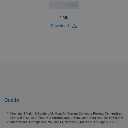
4 MB
Download
Quelle
Khanuja H, Vakil J, Goddard M, Mont M. Current Concepts Review: Cementless
Femoral Fixation in Total Hip Arthroplasty. J Bone Joint Surg Am. 2011;93:500-9
International Orthopedics, Volume 41, Number 3, March 2017, Page 611-618