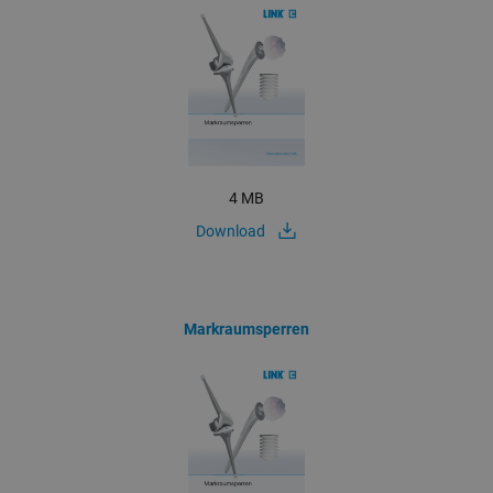
4 MB
Download
Markraumsperren