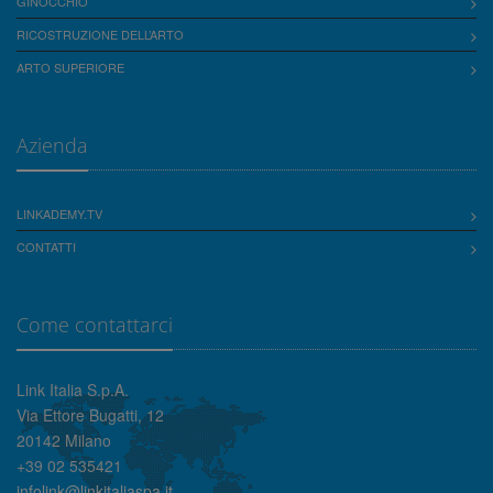
GINOCCHIO
RICOSTRUZIONE DELL’ARTO
ARTO SUPERIORE
Azienda
LINKADEMY.TV
CONTATTI
Come contattarci
Link Italia S.p.A.
Via Ettore Bugatti, 12
20142 Milano
+39 02 535421
infolink@linkitaliaspa.it