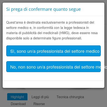
Italiano (Italia)
Si prega di confermare quanto segue
Toggle
Quest'area è destinata esclusivamente a professionisti del
naviga
settore medico e, in conformità con la legge tedesca in
materia di pubblicità dei medicinali (HWG), deve essere resa
Homepage
PER MEDICI
Prodotti
Filtro prodotti
disponibile solo a determinate figure professionali.
Sì, sono un/a professionista del settore medico
LINK SPII
No, non sono un/a professionista del settore medi
Highlight
Leggi di più
Tecnica chirurgica
Download
Risorse