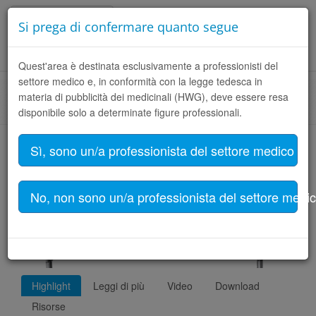
Italiano (Italia)
Si prega di confermare quanto segue
Toggle
Quest'area è destinata esclusivamente a professionisti del
naviga
settore medico e, in conformità con la legge tedesca in
materia di pubblicità dei medicinali (HWG), deve essere resa
Homepage
PER MEDICI
Prodotti
Filtro prodotti
disponibile solo a determinate figure professionali.
Sì, sono un/a professionista del settore medico
LINK Endo-Model SL
No, non sono un/a professionista del settore medi
Highlight
Leggi di più
Video
Download
Risorse