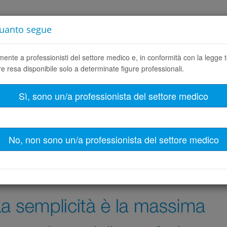
quanto segue
INKademy
CHI SIAMO
CARRIERA
CONTACT
ente a professionisti del settore medico e, in conformità con la legge t
 resa disponibile solo a determinate figure professionali.
odotti
Sì, sono un/a professionista del settore medico
No, non sono un/a professionista del settore medico