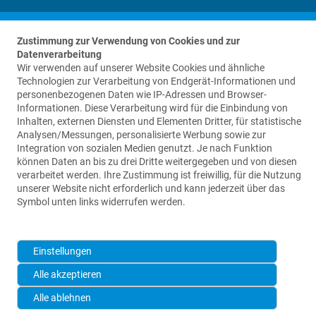
Zustimmung zur Verwendung von Cookies und zur
Datenverarbeitung
Wir verwenden auf unserer Website Cookies und ähnliche
Contact us
Technologien zur Verarbeitung von Endgerät-Informationen und
personenbezogenen Daten wie IP-Adressen und Browser-
Informationen. Diese Verarbeitung wird für die Einbindung von
Waldemar Link GmbH & Co. KG
Inhalten, externen Diensten und Elementen Dritter, für statistische
Barkhausenweg 10
Analysen/Messungen, personalisierte Werbung sowie zur
22339 Hamburg
Integration von sozialen Medien genutzt. Je nach Funktion
können Daten an bis zu drei Dritte weitergegeben und von diesen
+49 (0)40-539 95-0
verarbeitet werden. Ihre Zustimmung ist freiwillig, für die Nutzung
unserer Website nicht erforderlich und kann jederzeit über das
info@link-ortho.com
Symbol unten links widerrufen werden.
Einstellungen
Alle akzeptieren
Alle ablehnen
2026 © Waldemar Link GmbH & Co. KG