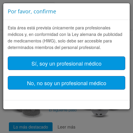
Español (España)
Por favor, confirme
Toggle
Esta área está prevista únicamente para profesionales
naviga
médicos y, en conformidad con la Ley alemana de publicidad
de medicamentos (HWG), solo debe ser accesible para
Página de inicio
PARA EL CIRUJANO
Productos
determinados miembros del personal profesional.
Filtro de productos
Sí, soy un profesional médico
MobileLink
No, no soy un profesional médico
Lo más destacado
Leer más