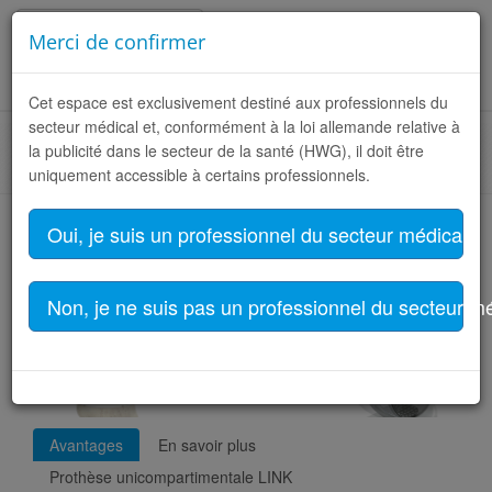
Français (France)
Merci de confirmer
Toggle
Cet espace est exclusivement destiné aux professionnels du
naviga
secteur médical et, conformément à la loi allemande relative à
la publicité dans le secteur de la santé (HWG), il doit être
Accueil
POUR LE MÉDECIN
Produits
Filtre produits
uniquement accessible à certains professionnels.
Oui, je suis un professionnel du secteur médical
Prothèse unicompartimentale LINK
Non, je ne suis pas un professionnel du secteur m
Avantages
En savoir plus
Prothèse unicompartimentale LINK