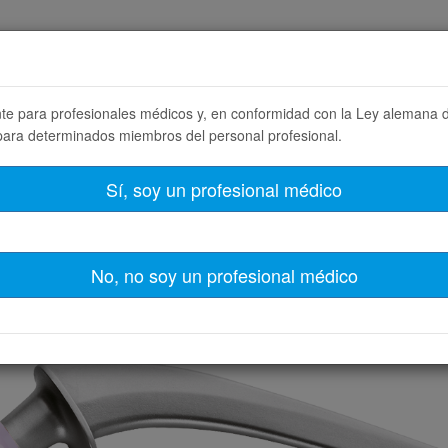
E
LINKademy
SOBRE LINK
CAREERS
nte para profesionales médicos y, en conformidad con la Ley alemana
para determinados miembros del personal profesional.
tos
Filtro de productos
Sí, soy un profesional médico
No, no soy un profesional médico