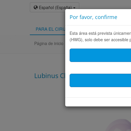
Español (España)
Por favor, confirme
PARA EL CIRUJANO
PARA EL PACIENT
Esta área está prevista únicame
(HWG), solo debe ser accesible 
Página de inicio
PARA EL CIRUJANO
Produc
Lubinus Classic Plus