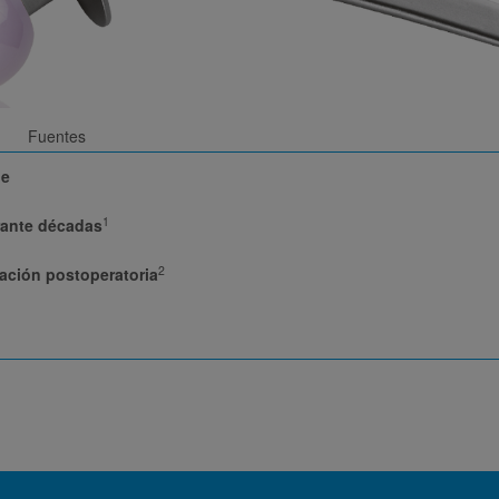
Fuentes
le
1
rante décadas
2
zación postoperatoria