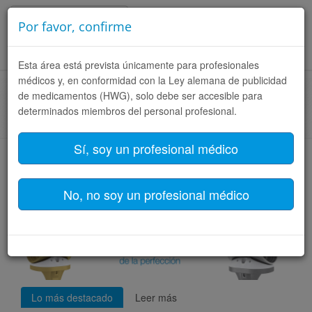
Español (España)
Por favor, confirme
Toggle
Esta área está prevista únicamente para profesionales
naviga
médicos y, en conformidad con la Ley alemana de publicidad
de medicamentos (HWG), solo debe ser accesible para
Página de inicio
PARA EL CIRUJANO
Productos
determinados miembros del personal profesional.
Filtro de productos
Sí, soy un profesional médico
Endo-Model LINK
No, no soy un profesional médico
Lo más destacado
Leer más