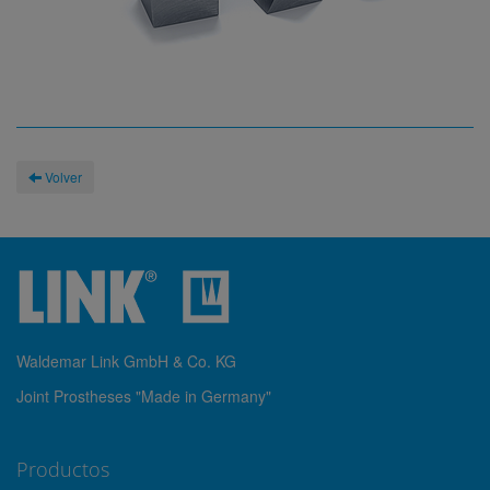
Volver
Waldemar Link GmbH & Co. KG
Joint Prostheses "Made in Germany"
Productos